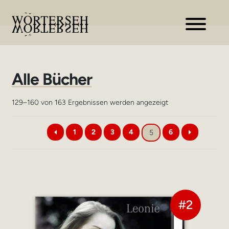
Zur
Zum
Navigation
Inhalt
springen
springen
Alle Bücher
Nach
129–160 von 163 Ergebnissen werden angezeigt
Aktualität
sortiert
1
2
3
4
6
5
#2