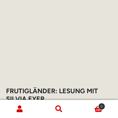
FRUTIGLÄNDER: LESUNG MIT
SILVIA EYER
0
20. Mai 2025
Suche
Suchen
nach: