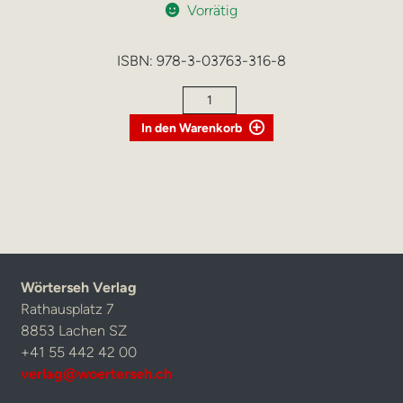
Vorrätig
ISBN:
978-3-03763-316-8
Vom
Herzchirurgen
In den Warenkorb
zum
Fernfahrer
Menge
Wörterseh Verlag
Rathausplatz 7
8853 Lachen SZ
+41 55 442 42 00
verlag@woerterseh.ch