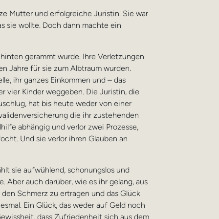
lze Mutter und erfolgreiche Juristin. Sie war
as sie wollte. Doch dann machte ein
on hinten gerammt wurde. Ihre Verletzungen
den Jahre für sie zum Albtraum wurden.
telle, ihr ganzes Einkommen und – das
r vier Kinder weggeben. Die Juristin, die
uschlug, hat bis heute weder von einer
validenversicherung die ihr zustehenden
hilfe abhängig und verlor zwei Prozesse,
ocht. Und sie verlor ihren Glauben an
ählt sie aufwühlend, schonungslos und
e. Aber auch darüber, wie es ihr gelang, aus
, den Schmerz zu ertragen und das Glück
iesmal. Ein Glück, das weder auf Geld noch
ewissheit, dass Zufriedenheit sich aus dem