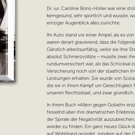
Dr. iur. Caroline Bono-Hörler war eine sto
kerngesund, sehr sportlich und wusste, w
einziger Augenblick alles zunichte.
Ihr Auto stand vor einer Ampel, als es v
waren derart gravierend, dass die folgen
Gänzlich arbeitsunfähig, verlor sie ihre S
absolut Schmerzvollste – musste zwei ihre
rundumversichert war, als das Schicksal z
Versicherung noch von der staatlichen In
Leistungen erhalten. Sie wurde von Sozial
die sie in ihrem Kampf um Gerechtigkeit f
unseren Rechtsstaat, und zwar gründlich.
In ihrem Buch »Allein gegen Goliath« erz
fesselnd über ihre dramatischen Erlebniss
der Spirale der Negativität auszubrechen
wieder zu finden. Ein ganz neues Glück d
auf Wohlstand gründet, sondern auf der G