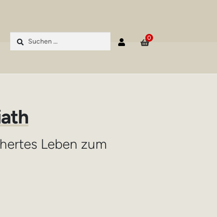
Suchen
0
nach:
iath
hertes Leben zum