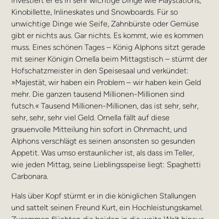
investiert er es in sehr wichtige Dinge wie Playstations,
Kinobillette, Inlineskates und Snowboards. Für so
unwichtige Dinge wie Seife, Zahnbürste oder Gemüse
gibt er nichts aus. Gar nichts. Es kommt, wie es kommen
muss. Eines schönen Tages – König Alphons sitzt gerade
mit seiner Königin Ornella beim Mittagstisch – stürmt der
Hofschatzmeister in den Speisesaal und verkündet:
»Majestät, wir haben ein Problem – wir haben kein Geld
mehr. Die ganzen tausend Millionen-Millionen sind
futsch.« Tausend Millionen-Millionen, das ist sehr, sehr,
sehr, sehr, sehr viel Geld. Ornella fällt auf diese
grauenvolle Mitteilung hin sofort in Ohnmacht, und
Alphons verschlägt es seinen ansonsten so gesunden
Appetit. Was umso erstaunlicher ist, als dass im Teller,
wie jeden Mittag, seine Lieblingsspeise liegt: Spaghetti
Carbonara.
Hals über Kopf stürmt er in die königlichen Stallungen
und sattelt seinen Freund Kurt, ein Hochleistungskamel.