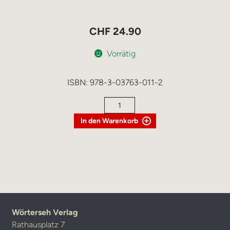
CHF
24.90
Vorrätig
ISBN:
978-3-03763-011-2
König
Alphons
In den Warenkorb
und
Kurt,
das
Kamel
Menge
Wörterseh Verlag
Rathausplatz 7