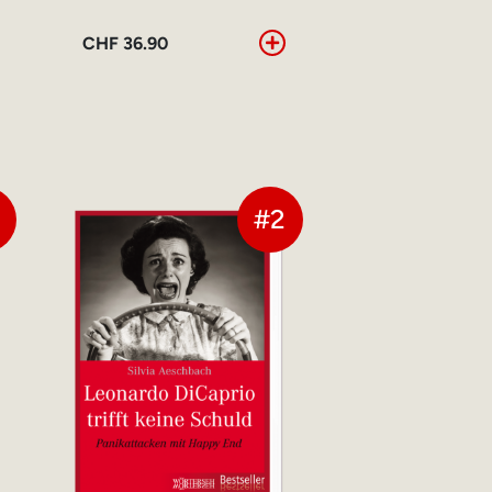
CHF
36.90
4
#2