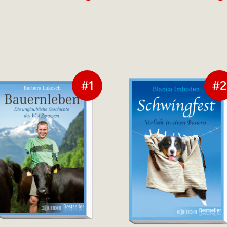
#1
#2