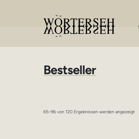
Zur
Zum
Navigation
Inhalt
springen
springen
Bestseller
N
65–96 von 120 Ergebnissen werden angezeigt
Ak
so