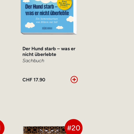
Der Hund starb – was er
nicht überlebte
Sachbuch
CHF
17.90
1
#20