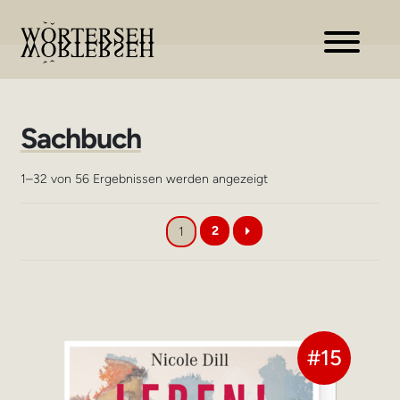
Zur
Zum
Navigation
Inhalt
springen
springen
Sachbuch
Nach
1–32 von 56 Ergebnissen werden angezeigt
Aktualität
sortiert
2
1
#15