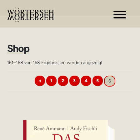
Zur
Zum
Navigation
Inhalt
springen
springen
Shop
Nach
161–168 von 168 Ergebnissen werden angezeigt
Aktualität
sortiert
1
2
3
4
5
6