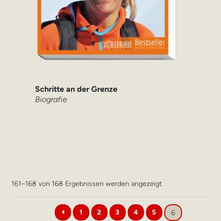
Schritte an der Grenze
Biografie
Nach
161–168 von 168 Ergebnissen werden angezeigt
Aktualität
sortiert
1
2
3
4
5
6