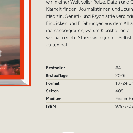
wir in einer Welt voller Reize, Daten un
Klarheit finden. Journalistinnen und Jour
Medizin, Genetik und Psychiatrie verbind
Einblicken und Erfahrungen aus dem Allt
ineinandergreifen, warum Krankheiten of
weshalb echte Stärke weniger mit Selbst
zu tun hat.
Bestseller
#4
Erstauflage
2026
Format
18×24 c
Seiten
408
Medium
Fester E
ISBN
978-3-0