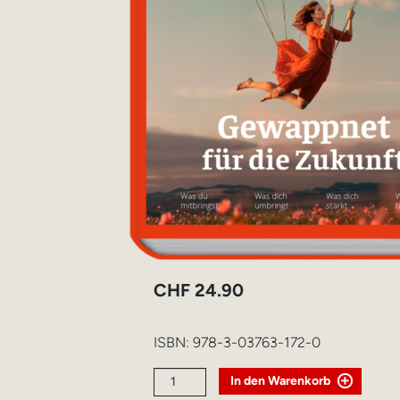
CHF
24.90
ISBN:
978-3-03763-172-0
Gewappnet
In den Warenkorb
für