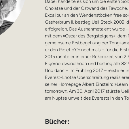
Dabei handelte es sich um die ersten S
Cholatse und der Ostwand des Tawoche. Ei
Excalibur an den Wendenstöcken free sol
Gasherbrum II, bestieg Ueli Steck 2009, 
erfolgreich. Das Ausnahmetalent wurde
mit dem »Oscar des Bergsteigens«, dem Pi
gemeinsame Erstbegehung der Tengkampo
er den Piolet d’Or nochmals – für die E
2015 rannte er in einer Rekordzeit von 2
Eigernordwand hoch und bestieg alle 82 V
Und dann – im Frühling 2017 – reiste er i
Everest-Lhotse Überschreitung realisieren
seiner Homepage Albert Einstein: »Learn f
tomorrow«. Am 30. April 2017 stürzte Uel
am Nuptse unweit des Everests in den To
Bücher: