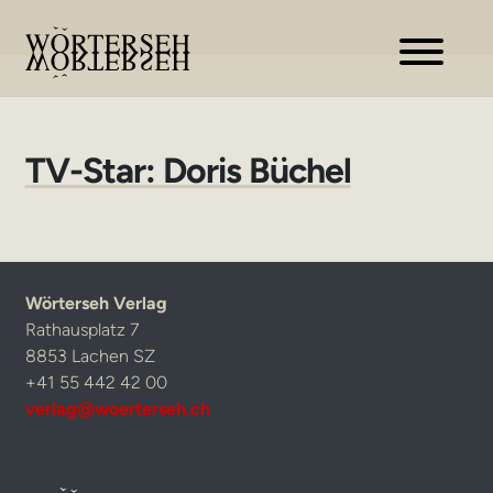
Zur
Zum
Navigation
Inhalt
springen
springen
TV-Star: Doris Büchel
Wörterseh Verlag
Rathausplatz 7
8853 Lachen SZ
+41 55 442 42 00
verlag@woerterseh.ch