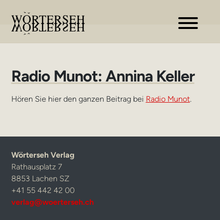
Zur
Zum
Navigation
Inhalt
springen
springen
Radio Munot: Annina Keller
Hören Sie hier den ganzen Beitrag bei
Radio Munot
.
Wörterseh Verlag
Rathausplatz 7
8853 Lachen SZ
+41 55 442 42 00
verlag@woerterseh.ch