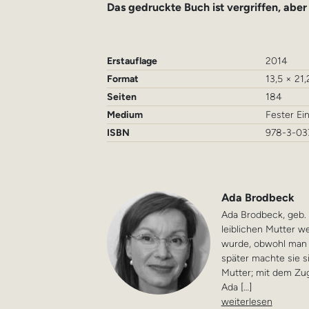
Das gedruckte Buch ist vergriffen, aber
Erstauflage
2014
Format
13,5 × 21
Seiten
184
Medium
Fester Ei
ISBN
978-3-03
Ada Brodbeck
Ada Brodbeck, geb. 1
leiblichen Mutter w
wurde, obwohl man 
später machte sie s
Mutter; mit dem Zug
Ada […]
weiterlesen