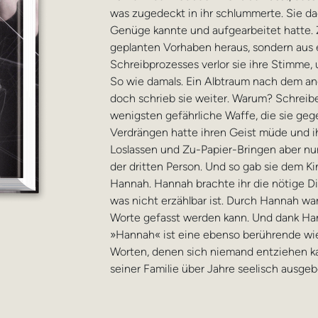
was zugedeckt in ihr schlummerte. Sie da
Genüge kannte und aufgearbeitet hatte. 
geplanten Vorhaben heraus, sondern aus
Schreibprozesses verlor sie ihre Stimme,
So wie damals. Ein Albtraum nach dem an
doch schrieb sie weiter. Warum? Schreiben
wenigsten gefährliche Waffe, die sie gege
Verdrängen hatte ihren Geist müde und i
Loslassen und Zu-Papier-Bringen aber nur
der dritten Person. Und so gab sie dem Ki
Hannah. Hannah brachte ihr die nötige Dist
was nicht erzählbar ist. Durch Hannah wa
Worte gefasst werden kann. Und dank Hann
»Hannah« ist eine ebenso berührende wie
Worten, denen sich niemand entziehen kan
seiner Familie über Jahre seelisch ausge