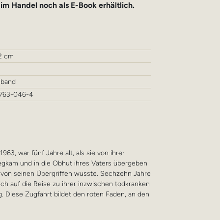
 im Handel noch als E-Book erhältlich.
,2 cm
nband
763-046-4
963, war fünf Jahre alt, als sie von ihrer
egkam und in die Obhut ihres Vaters übergeben
von seinen Übergriffen wusste. Sechzehn Jahre
ich auf die Reise zu ihrer inzwischen todkranken
. Diese Zugfahrt bildet den roten Faden, an den