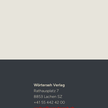
Wörterseh Verlag
Rathausplatz 7
8853 Lachen SZ
+41 55 442 42 00