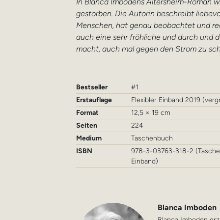
In Blanca Imbodens Altersheim-Roman wir
gestorben. Die Autorin beschreibt liebe
Menschen, hat genau beobachtet und rech
auch eine sehr fröhliche und durch und 
macht, auch mal gegen den Strom zu s
Bestseller
#1
Erstauflage
Flexibler Einband 2019 (ver
Format
12,5 × 19 cm
Seiten
224
Medium
Taschenbuch
ISBN
978-3-03763-318-2 (Tasche
Einband)
Blanca Imboden
Blanca Imboden erz