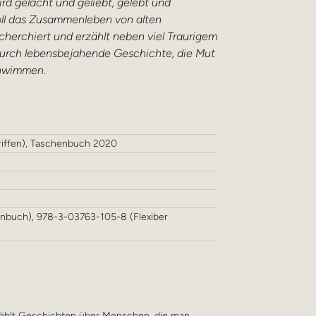
d gelacht und geliebt, gelebt und
voll das Zusammenleben von alten
erchiert und erzählt neben viel Traurigem
durch lebensbejahende Geschichte, die Mut
chwimmen.
griffen), Taschenbuch 2020
nbuch), 978-3-03763-105-8 (Flexiber
ählt Geschichten über Menschen, die man