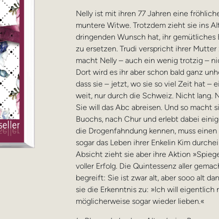
Nelly ist mit ihren 77 Jahren eine fröhli
muntere Witwe. Trotzdem zieht sie ins Alt
dringenden Wunsch hat, ihr gemütliches
zu ersetzen. Trudi verspricht ihrer Mutte
macht Nelly – auch ein wenig trotzig – ni
Dort wird es ihr aber schon bald ganz unhe
dass sie – jetzt, wo sie so viel Zeit hat 
weit, nur durch die Schweiz. Nicht lang. 
Sie will das Abc abreisen. Und so macht 
Buochs, nach Chur und erlebt dabei einig
die Drogenfahndung kennen, muss einen 
sogar das Leben ihrer Enkelin Kim durchei
Absicht zieht sie aber ihre Aktion »Spiegel
voller Erfolg. Die Quintessenz aller gema
begreift: Sie ist zwar alt, aber sooo alt d
sie die Erkenntnis zu: »Ich will eigentlich
möglicherweise sogar wieder lieben.«