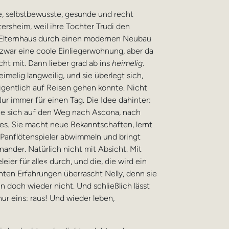
che, selbstbewusste, gesunde und recht
ersheim, weil ihre Tochter Trudi den
 Elternhaus durch einen modernen Neubau
r zwar eine coole Einliegerwohnung, aber da
cht mit. Dann lieber grad ab ins
heimelig
.
imelig langweilig, und sie überlegt sich,
– eigentlich auf Reisen gehen könnte. Nicht
Nur immer für einen Tag. Die Idee dahinter:
sie sich auf den Weg nach Ascona, nach
es. Sie macht neue Bekanntschaften, lernt
Panflötenspieler abwimmeln und bringt
nander. Natürlich nicht mit Absicht. Mit
eier für alle« durch, und die, die wird ein
chten Erfahrungen überrascht Nelly, denn sie
ann doch wieder nicht. Und schließlich lässt
 nur eins: raus! Und wieder leben,